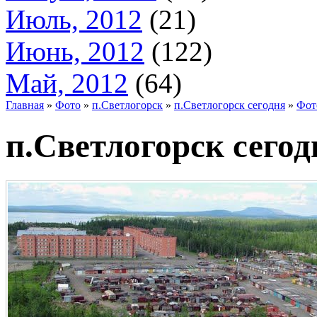
Июль, 2012
(21)
Июнь, 2012
(122)
Май, 2012
(64)
Главная
»
Фото
»
п.Светлогорск
»
п.Светлогорск сегодня
»
Фот
п.Светлогорск сегод