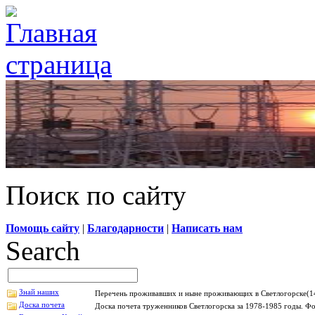
Поиск по сайту
Помощь сайту
|
Благодарности
|
Написать нам
Search
Знай наших
Перечень проживавших и ныне проживающих в Светлогорске(14
Доска почета
Доска почета труженников Светлогорска за 1978-1985 годы. Фо