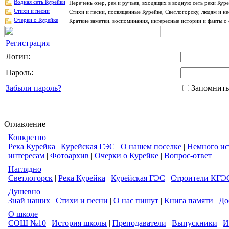
Водная сеть Курейки
Перечень озер, рек и ручьев, входящих в водную сеть реки Ку
Стихи и песни
Стихи и песни, посвященные Курейке, Светлогорску, людям и н
Очерки о Курейке
Краткие заметки, воспоминания, интересные истории и факты о 
Регистрация
Логин:
Пароль:
Забыли пароль?
Запомнить
Оглавление
Конкретно
Река Курейка
|
Курейская ГЭС
|
О нашем поселке
|
Немного ис
интересам
|
Фотоархив
|
Очерки о Курейке
|
Вопрос-ответ
Наглядно
Светлогорск
|
Река Курейка
|
Курейская ГЭС
|
Строители КГЭ
Душевно
Знай наших
|
Стихи и песни
|
О нас пишут
|
Книга памяти
|
До
О школе
СОШ №10
|
История школы
|
Преподаватели
|
Выпускники
|
И