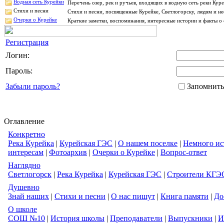
Водная сеть Курейки
Перечень озер, рек и ручьев, входящих в водную сеть реки Ку
Стихи и песни
Стихи и песни, посвященные Курейке, Светлогорску, людям и н
Очерки о Курейке
Краткие заметки, воспоминания, интересные истории и факты о 
Регистрация
Логин:
Пароль:
Забыли пароль?
Запомнить
Оглавление
Конкретно
Река Курейка
|
Курейская ГЭС
|
О нашем поселке
|
Немного ис
интересам
|
Фотоархив
|
Очерки о Курейке
|
Вопрос-ответ
Наглядно
Светлогорск
|
Река Курейка
|
Курейская ГЭС
|
Строители КГЭ
Душевно
Знай наших
|
Стихи и песни
|
О нас пишут
|
Книга памяти
|
До
О школе
СОШ №10
|
История школы
|
Преподаватели
|
Выпускники
|
И