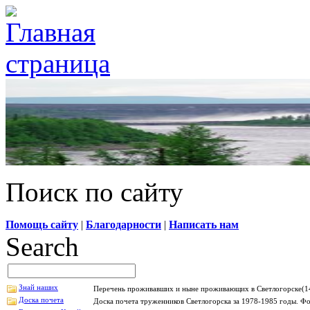
Поиск по сайту
Помощь сайту
|
Благодарности
|
Написать нам
Search
Знай наших
Перечень проживавших и ныне проживающих в Светлогорске(14
Доска почета
Доска почета труженников Светлогорска за 1978-1985 годы. Фо