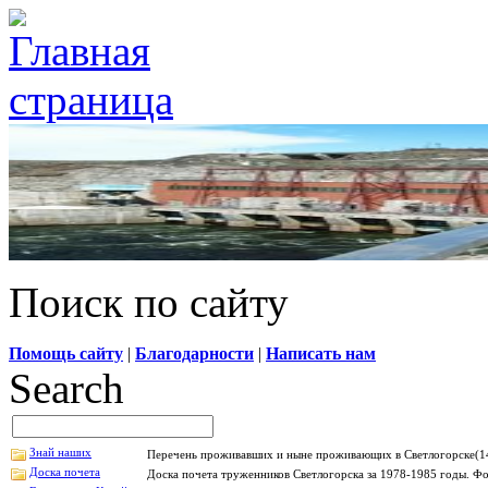
Поиск по сайту
Помощь сайту
|
Благодарности
|
Написать нам
Search
Знай наших
Перечень проживавших и ныне проживающих в Светлогорске(14
Доска почета
Доска почета труженников Светлогорска за 1978-1985 годы. Фо