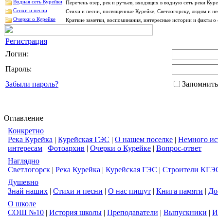
Водная сеть Курейки
Перечень озер, рек и ручьев, входящих в водную сеть реки Ку
Стихи и песни
Стихи и песни, посвященные Курейке, Светлогорску, людям и н
Очерки о Курейке
Краткие заметки, воспоминания, интересные истории и факты о 
Регистрация
Логин:
Пароль:
Забыли пароль?
Запомнить
Оглавление
Конкретно
Река Курейка
|
Курейская ГЭС
|
О нашем поселке
|
Немного ис
интересам
|
Фотоархив
|
Очерки о Курейке
|
Вопрос-ответ
Наглядно
Светлогорск
|
Река Курейка
|
Курейская ГЭС
|
Строители КГЭ
Душевно
Знай наших
|
Стихи и песни
|
О нас пишут
|
Книга памяти
|
До
О школе
СОШ №10
|
История школы
|
Преподаватели
|
Выпускники
|
И