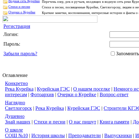
Водная сеть Курейки
Перечень озер, рек и ручьев, входящих в водную сеть реки Ку
Стихи и песни
Стихи и песни, посвященные Курейке, Светлогорску, людям и н
Очерки о Курейке
Краткие заметки, воспоминания, интересные истории и факты о 
Регистрация
Логин:
Пароль:
Забыли пароль?
Запомнить
Оглавление
Конкретно
Река Курейка
|
Курейская ГЭС
|
О нашем поселке
|
Немного ис
интересам
|
Фотоархив
|
Очерки о Курейке
|
Вопрос-ответ
Наглядно
Светлогорск
|
Река Курейка
|
Курейская ГЭС
|
Строители КГЭ
Душевно
Знай наших
|
Стихи и песни
|
О нас пишут
|
Книга памяти
|
До
О школе
СОШ №10
|
История школы
|
Преподаватели
|
Выпускники
|
И