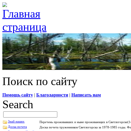
Поиск по сайту
Помощь сайту
|
Благодарности
|
Написать нам
Search
Знай наших
Перечень проживавших и ныне проживающих в Светлогорске(14
Доска почета
Доска почета труженников Светлогорска за 1978-1985 годы. Фо