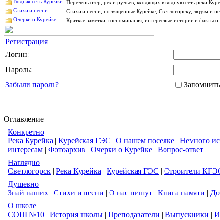
Водная сеть Курейки
Перечень озер, рек и ручьев, входящих в водную сеть реки Ку
Стихи и песни
Стихи и песни, посвященные Курейке, Светлогорску, людям и н
Очерки о Курейке
Краткие заметки, воспоминания, интересные истории и факты о 
Регистрация
Логин:
Пароль:
Забыли пароль?
Запомнить
Оглавление
Конкретно
Река Курейка
|
Курейская ГЭС
|
О нашем поселке
|
Немного ис
интересам
|
Фотоархив
|
Очерки о Курейке
|
Вопрос-ответ
Наглядно
Светлогорск
|
Река Курейка
|
Курейская ГЭС
|
Строители КГЭ
Душевно
Знай наших
|
Стихи и песни
|
О нас пишут
|
Книга памяти
|
До
О школе
СОШ №10
|
История школы
|
Преподаватели
|
Выпускники
|
И