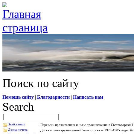
Поиск по сайту
Помощь сайту
|
Благодарности
|
Написать нам
Search
Знай наших
Перечень проживавших и ныне проживающих в Светлогорске(14
Доска почета
Доска почета труженников Светлогорска за 1978-1985 годы. Фо