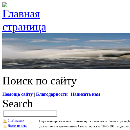
Поиск по сайту
Помощь сайту
|
Благодарности
|
Написать нам
Search
Знай наших
Перечень проживавших и ныне проживающих в Светлогорске(14
Доска почета
Доска почета труженников Светлогорска за 1978-1985 годы. Фо