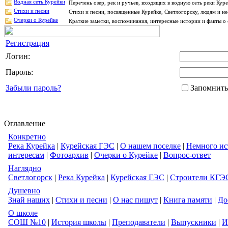
Водная сеть Курейки
Перечень озер, рек и ручьев, входящих в водную сеть реки Ку
Стихи и песни
Стихи и песни, посвященные Курейке, Светлогорску, людям и н
Очерки о Курейке
Краткие заметки, воспоминания, интересные истории и факты о 
Регистрация
Логин:
Пароль:
Забыли пароль?
Запомнить
Оглавление
Конкретно
Река Курейка
|
Курейская ГЭС
|
О нашем поселке
|
Немного ис
интересам
|
Фотоархив
|
Очерки о Курейке
|
Вопрос-ответ
Наглядно
Светлогорск
|
Река Курейка
|
Курейская ГЭС
|
Строители КГЭ
Душевно
Знай наших
|
Стихи и песни
|
О нас пишут
|
Книга памяти
|
До
О школе
СОШ №10
|
История школы
|
Преподаватели
|
Выпускники
|
И