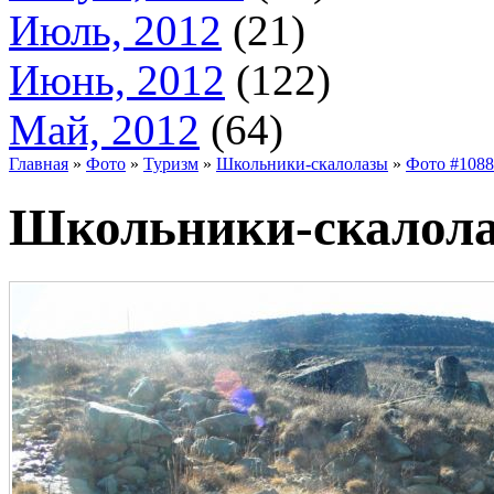
Июль, 2012
(21)
Июнь, 2012
(122)
Май, 2012
(64)
Главная
»
Фото
»
Туризм
»
Школьники-скалолазы
»
Фото #1088
Школьники-скалола