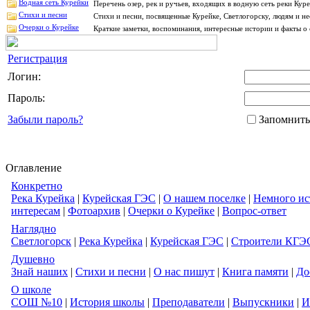
Водная сеть Курейки
Перечень озер, рек и ручьев, входящих в водную сеть реки Ку
Стихи и песни
Стихи и песни, посвященные Курейке, Светлогорску, людям и н
Очерки о Курейке
Краткие заметки, воспоминания, интересные истории и факты о 
Регистрация
Логин:
Пароль:
Забыли пароль?
Запомнить
Оглавление
Конкретно
Река Курейка
|
Курейская ГЭС
|
О нашем поселке
|
Немного ис
интересам
|
Фотоархив
|
Очерки о Курейке
|
Вопрос-ответ
Наглядно
Светлогорск
|
Река Курейка
|
Курейская ГЭС
|
Строители КГЭ
Душевно
Знай наших
|
Стихи и песни
|
О нас пишут
|
Книга памяти
|
До
О школе
СОШ №10
|
История школы
|
Преподаватели
|
Выпускники
|
И