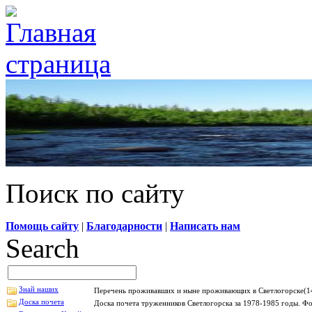
Поиск по сайту
Помощь сайту
|
Благодарности
|
Написать нам
Search
Знай наших
Перечень проживавших и ныне проживающих в Светлогорске(14
Доска почета
Доска почета труженников Светлогорска за 1978-1985 годы. Фо