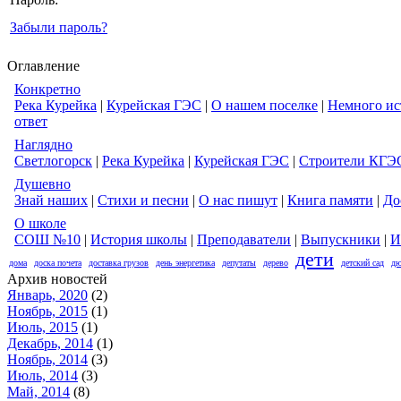
Забыли пароль?
Оглавление
Конкретно
Река Курейка
|
Курейская ГЭС
|
О нашем поселке
|
Немного ис
ответ
Наглядно
Светлогорск
|
Река Курейка
|
Курейская ГЭС
|
Строители КГЭ
Душевно
Знай наших
|
Стихи и песни
|
О нас пишут
|
Книга памяти
|
До
О школе
СОШ №10
|
История школы
|
Преподаватели
|
Выпускники
|
И
дети
дома
доска почета
доставка грузов
день энергетика
депутаты
дерево
детский сад
дю
Архив новостей
Январь, 2020
(2)
Ноябрь, 2015
(1)
Июль, 2015
(1)
Декабрь, 2014
(1)
Ноябрь, 2014
(3)
Июль, 2014
(3)
Май, 2014
(8)