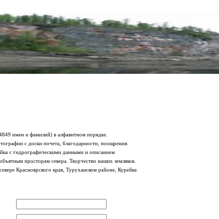
849 имен и фамилий) в алфавитном порядке.
тографии с доски почета, благодарности, поощрения.
рейка с гидрографическими данными и описанием
еобъятным просторам севера. Творчество наших земляков.
севере Красноярского края, Туруханском районе, Курейке.