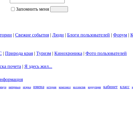
Запомнить меня
тории
|
Свежие события
|
Люди
|
Блоги пользователей
|
Форум
|
К
С
|
Природа края
|
Туризм
|
Кинохроника
|
Фото пользователей
ска почета
|
Я здесь жил...
нформация
имена
кабинет
класс
пкун
интервью
игарка
история
комсомол
коллектив
коррупция