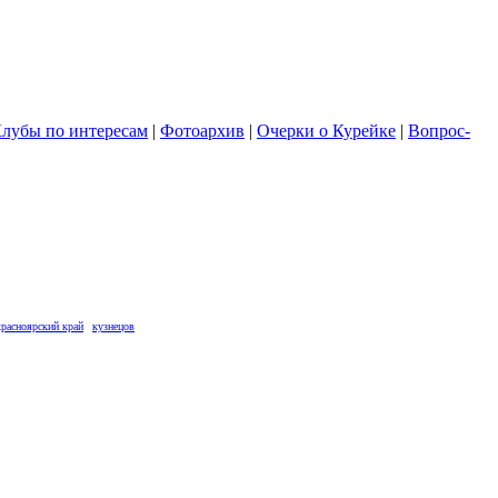
лубы по интересам
|
Фотоархив
|
Очерки о Курейке
|
Вопрос-
красноярский край
кузнецов