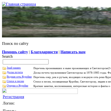
Поиск по сайту
Помощь сайту
|
Благодарности
|
Написать нам
Search
Знай наших
Перечень проживавших и ныне проживающих в Светлогорске(14
Доска почета
Доска почета труженников Светлогорска за 1978-1985 годы. Фо
Водная сеть Курейки
Перечень озер, рек и ручьев, входящих в водную сеть реки Ку
Стихи и песни
Стихи и песни, посвященные Курейке, Светлогорску, людям и н
Очерки о Курейке
Краткие заметки, воспоминания, интересные истории и факты о 
Регистрация
Логин:
Пароль: