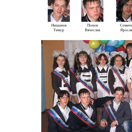
Нишанов
Попов
Семич
Тимур
Вячеслав
Яросл