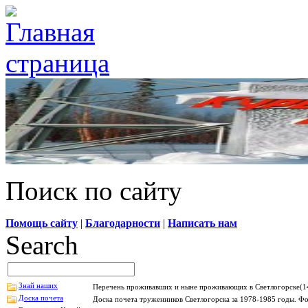
Поиск по сайту
Помощь сайту
|
Благодарности
|
Написать нам
Search
Знай наших
Перечень проживавших и ныне проживающих в Светлогорске(14
Доска почета
Доска почета труженников Светлогорска за 1978-1985 годы. Фо