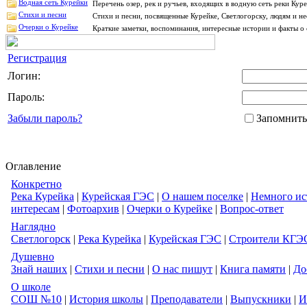
Водная сеть Курейки
Перечень озер, рек и ручьев, входящих в водную сеть реки Ку
Стихи и песни
Стихи и песни, посвященные Курейке, Светлогорску, людям и н
Очерки о Курейке
Краткие заметки, воспоминания, интересные истории и факты о 
Регистрация
Логин:
Пароль:
Забыли пароль?
Запомнить
Оглавление
Конкретно
Река Курейка
|
Курейская ГЭС
|
О нашем поселке
|
Немного ис
интересам
|
Фотоархив
|
Очерки о Курейке
|
Вопрос-ответ
Наглядно
Светлогорск
|
Река Курейка
|
Курейская ГЭС
|
Строители КГЭ
Душевно
Знай наших
|
Стихи и песни
|
О нас пишут
|
Книга памяти
|
До
О школе
СОШ №10
|
История школы
|
Преподаватели
|
Выпускники
|
И