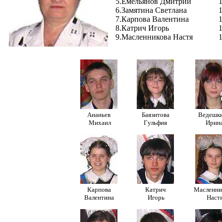
5.Емельянов Дмитрий
6.Замятина Светлана
7.Карпова Валентина
8.Катрич Игорь
9.Масленникова Настя
Ананьев
Баязитова
Ведешк
Михаил
Гульфия
Ирин
Карпова
Катрич
Масленни
Валентина
Игорь
Наст