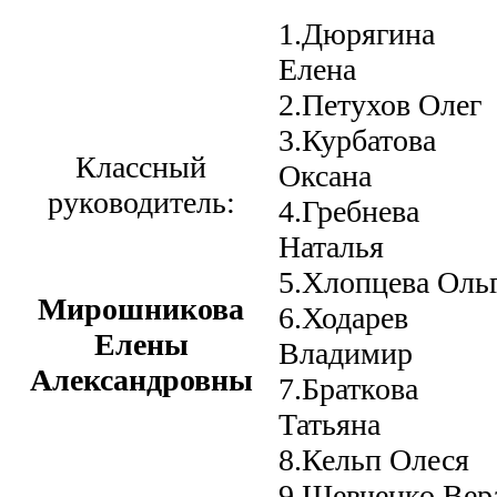
1.Дюрягина
Елена
2.Петухов Олег
3.Курбатова
Классный
Оксана
руководитель:
4.Гребнева
Наталья
5.Хлопцева Оль
Мирошникова
6.Ходарев
Елены
Владимир
Александровны
7.Браткова
Татьяна
8.Кельп Олеся
9.Шевченко Вер