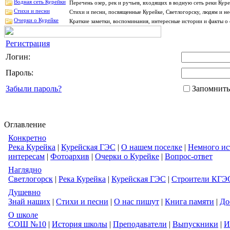
Водная сеть Курейки
Перечень озер, рек и ручьев, входящих в водную сеть реки Ку
Стихи и песни
Стихи и песни, посвященные Курейке, Светлогорску, людям и н
Очерки о Курейке
Краткие заметки, воспоминания, интересные истории и факты о 
Регистрация
Логин:
Пароль:
Забыли пароль?
Запомнить
Оглавление
Конкретно
Река Курейка
|
Курейская ГЭС
|
О нашем поселке
|
Немного ис
интересам
|
Фотоархив
|
Очерки о Курейке
|
Вопрос-ответ
Наглядно
Светлогорск
|
Река Курейка
|
Курейская ГЭС
|
Строители КГЭ
Душевно
Знай наших
|
Стихи и песни
|
О нас пишут
|
Книга памяти
|
До
О школе
СОШ №10
|
История школы
|
Преподаватели
|
Выпускники
|
И