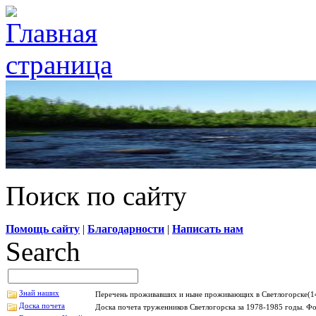
Поиск по сайту
Помощь сайту
|
Благодарности
|
Написать нам
Search
Знай наших
Перечень проживавших и ныне проживающих в Светлогорске(14
Доска почета
Доска почета труженников Светлогорска за 1978-1985 годы. Фо