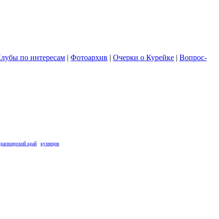
лубы по интересам
|
Фотоархив
|
Очерки о Курейке
|
Вопрос-
красноярский край
кузнецов