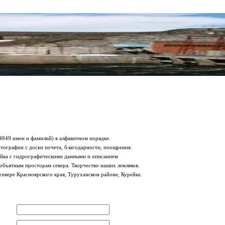
849 имен и фамилий) в алфавитном порядке.
тографии с доски почета, благодарности, поощрения.
рейка с гидрографическими данными и описанием
еобъятным просторам севера. Творчество наших земляков.
севере Красноярского края, Туруханском районе, Курейке.