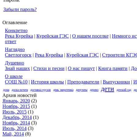
Забыли пароль?
Оглавление
Конкретно
Река Курейка
|
Курейская ГЭС
|
О нашем поселке
|
Немного ис
ответ
Наглядно
Светлогорск
|
Река Курейка
|
Курейская ГЭС
|
Строители КГЭ
Душевно
Знай наших
|
Стихи и песни
|
О нас пишут
|
Книга памяти
|
До
О школе
СОШ №10
|
История школы
|
Преподаватели
|
Выпускники
|
И
дети
дома
доска почета
доставка грузов
день энергетика
депутаты
дерево
детский сад
дю
Архив новостей
Январь, 2020
(2)
Ноябрь, 2015
(1)
Июль, 2015
(1)
Декабрь, 2014
(1)
Ноябрь, 2014
(3)
Июль, 2014
(3)
Май, 2014
(8)