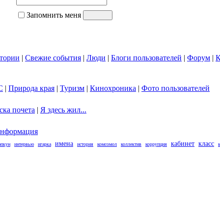
Запомнить меня
тории
|
Свежие события
|
Люди
|
Блоги пользователей
|
Форум
|
К
С
|
Природа края
|
Туризм
|
Кинохроника
|
Фото пользователей
ска почета
|
Я здесь жил...
нформация
имена
кабинет
класс
пкун
интервью
игарка
история
комсомол
коллектив
коррупция