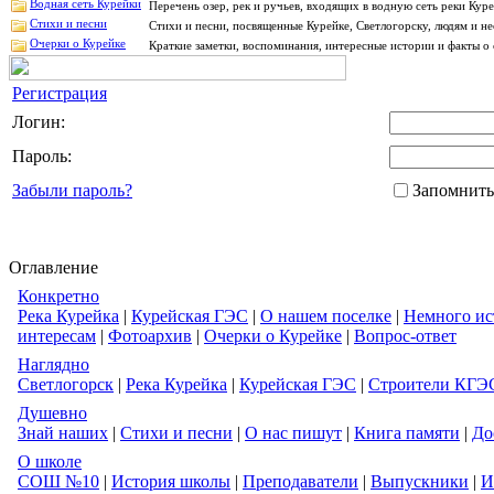
Водная сеть Курейки
Перечень озер, рек и ручьев, входящих в водную сеть реки Ку
Стихи и песни
Стихи и песни, посвященные Курейке, Светлогорску, людям и н
Очерки о Курейке
Краткие заметки, воспоминания, интересные истории и факты о 
Регистрация
Логин:
Пароль:
Забыли пароль?
Запомнить
Оглавление
Конкретно
Река Курейка
|
Курейская ГЭС
|
О нашем поселке
|
Немного ис
интересам
|
Фотоархив
|
Очерки о Курейке
|
Вопрос-ответ
Наглядно
Светлогорск
|
Река Курейка
|
Курейская ГЭС
|
Строители КГЭ
Душевно
Знай наших
|
Стихи и песни
|
О нас пишут
|
Книга памяти
|
До
О школе
СОШ №10
|
История школы
|
Преподаватели
|
Выпускники
|
И