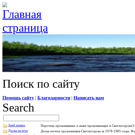
Поиск по сайту
Помощь сайту
|
Благодарности
|
Написать нам
Search
Знай наших
Перечень проживавших и ныне проживающих в Светлогорске(14
Доска почета
Доска почета труженников Светлогорска за 1978-1985 годы. Фо