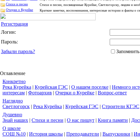
Стихи и песни
Стихи и песни, посвященные Курейке, Светлогорску, людям и нео
Очерки о Курейке
Краткие заметки, воспоминания, интересные истории и факты о с
Регистрация
Логин:
Пароль:
Забыли пароль?
Запомнить
Оглавление
Конкретно
Река Курейка
|
Курейская ГЭС
|
О нашем поселке
|
Немного ист
интересам
|
Фотоархив
|
Очерки о Курейке
|
Вопрос-ответ
Наглядно
Светлогорск
|
Река Курейка
|
Курейская ГЭС
|
Строители КГЭС
Душевно
Знай наших
|
Стихи и песни
|
О нас пишут
|
Книга памяти
|
Дос
О школе
СОШ №10
|
История школы
|
Преподаватели
|
Выпускники
|
Ин