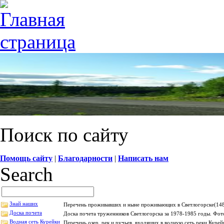
Поиск по сайту
Помощь сайту
|
Благодарности
|
Написать нам
Search
Знай наших
Перечень проживавших и ныне проживающих в Светлогорске(1484
Доска почета
Доска почета труженников Светлогорска за 1978-1985 годы. Фот
Водная сеть Курейки
Перечень озер, рек и ручьев, входящих в водную сеть реки Кур