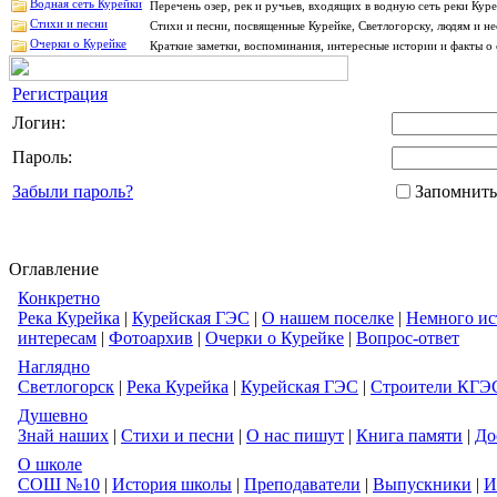
Водная сеть Курейки
Перечень озер, рек и ручьев, входящих в водную сеть реки Ку
Стихи и песни
Стихи и песни, посвященные Курейке, Светлогорску, людям и н
Очерки о Курейке
Краткие заметки, воспоминания, интересные истории и факты о 
Регистрация
Логин:
Пароль:
Забыли пароль?
Запомнить
Оглавление
Конкретно
Река Курейка
|
Курейская ГЭС
|
О нашем поселке
|
Немного ис
интересам
|
Фотоархив
|
Очерки о Курейке
|
Вопрос-ответ
Наглядно
Светлогорск
|
Река Курейка
|
Курейская ГЭС
|
Строители КГЭ
Душевно
Знай наших
|
Стихи и песни
|
О нас пишут
|
Книга памяти
|
До
О школе
СОШ №10
|
История школы
|
Преподаватели
|
Выпускники
|
И