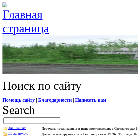
Поиск по сайту
Помощь сайту
|
Благодарности
|
Написать нам
Search
Знай наших
Перечень проживавших и ныне проживающих в Светлогорске(14
Доска почета
Доска почета труженников Светлогорска за 1978-1985 годы. Фо