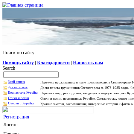
Поиск по сайту
Помощь сайту
|
Благодарности
|
Написать нам
Search
Знай наших
Перечень проживавших и ныне проживающих в Светлогорске(14
Доска почета
Доска почета труженников Светлогорска за 1978-1985 годы. Фо
Водная сеть Курейки
Перечень озер, рек и ручьев, входящих в водную сеть реки Ку
Стихи и песни
Стихи и песни, посвященные Курейке, Светлогорску, людям и н
Очерки о Курейке
Краткие заметки, воспоминания, интересные истории и факты о 
Регистрация
Логин:
Пароль: