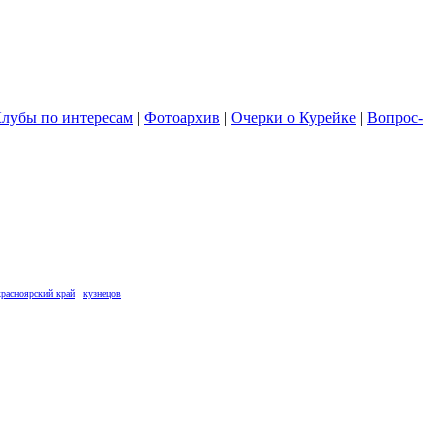
лубы по интересам
|
Фотоархив
|
Очерки о Курейке
|
Вопрос-
красноярский край
кузнецов