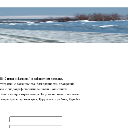
849 имен и фамилий) в алфавитном порядке.
тографии с доски почета, благодарности, поощрения.
рейка с гидрографическими данными и описанием
еобъятным просторам севера. Творчество наших земляков.
севере Красноярского края, Туруханском районе, Курейке.