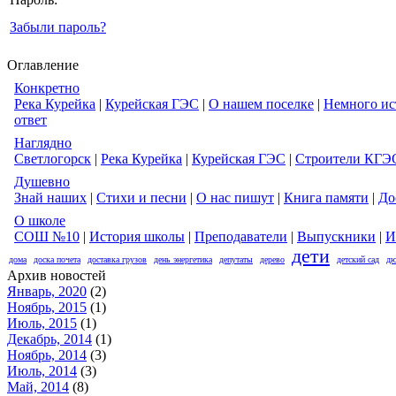
Забыли пароль?
Оглавление
Конкретно
Река Курейка
|
Курейская ГЭС
|
О нашем поселке
|
Немного ис
ответ
Наглядно
Светлогорск
|
Река Курейка
|
Курейская ГЭС
|
Строители КГЭ
Душевно
Знай наших
|
Стихи и песни
|
О нас пишут
|
Книга памяти
|
До
О школе
СОШ №10
|
История школы
|
Преподаватели
|
Выпускники
|
И
дети
дома
доска почета
доставка грузов
день энергетика
депутаты
дерево
детский сад
дю
Архив новостей
Январь, 2020
(2)
Ноябрь, 2015
(1)
Июль, 2015
(1)
Декабрь, 2014
(1)
Ноябрь, 2014
(3)
Июль, 2014
(3)
Май, 2014
(8)