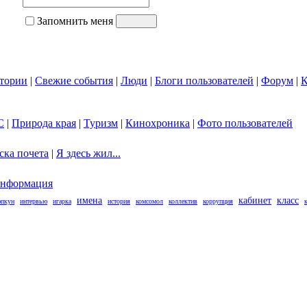
Запомнить меня
тории
|
Свежие события
|
Люди
|
Блоги пользователей
|
Форум
|
К
С
|
Природа края
|
Туризм
|
Кинохроника
|
Фото пользователей
ска почета
|
Я здесь жил...
нформация
имена
кабинет
класс
пкун
интервью
игарка
история
комсомол
коллектив
коррупция