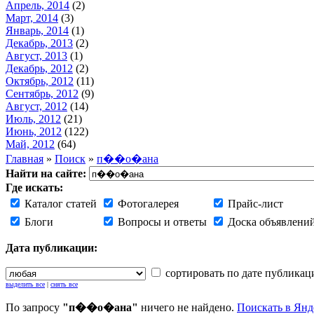
Апрель, 2014
(2)
Март, 2014
(3)
Январь, 2014
(1)
Декабрь, 2013
(2)
Август, 2013
(1)
Декабрь, 2012
(2)
Октябрь, 2012
(11)
Сентябрь, 2012
(9)
Август, 2012
(14)
Июль, 2012
(21)
Июнь, 2012
(122)
Май, 2012
(64)
Главная
»
Поиск
»
п��о�ана
Найти на сайте:
Где искать:
Каталог статей
Фотогалерея
Прайс-лист
Блоги
Вопросы и ответы
Доска объявлени
Дата публикации:
сортировать по дате публикац
выделить все
|
снять все
По запросу
"п��о�ана"
ничего не найдено.
Поискать в Янд