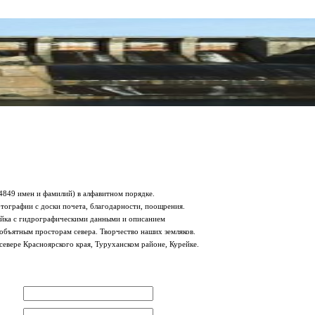
849 имен и фамилий) в алфавитном порядке.
тографии с доски почета, благодарности, поощрения.
рейка с гидрографическими данными и описанием
еобъятным просторам севера. Творчество наших земляков.
севере Красноярского края, Туруханском районе, Курейке.