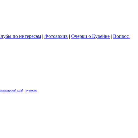
лубы по интересам
|
Фотоархив
|
Очерки о Курейке
|
Вопрос-
красноярский край
кузнецов