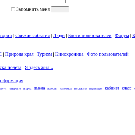
Запомнить меня
тории
|
Свежие события
|
Люди
|
Блоги пользователей
|
Форум
|
К
С
|
Природа края
|
Туризм
|
Кинохроника
|
Фото пользователей
ска почета
|
Я здесь жил...
нформация
имена
кабинет
класс
пкун
интервью
игарка
история
комсомол
коллектив
коррупция