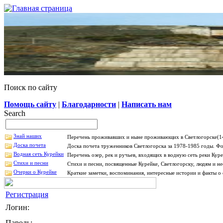
Поиск по сайту
Помощь сайту
|
Благодарности
|
Написать нам
Search
Знай наших
Перечень проживавших и ныне проживающих в Светлогорске(14
Доска почета
Доска почета труженников Светлогорска за 1978-1985 годы. Фо
Водная сеть Курейки
Перечень озер, рек и ручьев, входящих в водную сеть реки Ку
Стихи и песни
Стихи и песни, посвященные Курейке, Светлогорску, людям и н
Очерки о Курейке
Краткие заметки, воспоминания, интересные истории и факты о 
Регистрация
Логин:
Пароль: