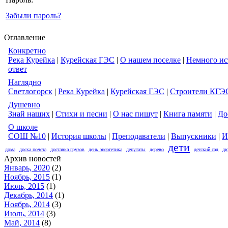
Забыли пароль?
Оглавление
Конкретно
Река Курейка
|
Курейская ГЭС
|
О нашем поселке
|
Немного ис
ответ
Наглядно
Светлогорск
|
Река Курейка
|
Курейская ГЭС
|
Строители КГЭ
Душевно
Знай наших
|
Стихи и песни
|
О нас пишут
|
Книга памяти
|
До
О школе
СОШ №10
|
История школы
|
Преподаватели
|
Выпускники
|
И
дети
дома
доска почета
доставка грузов
день энергетика
депутаты
дерево
детский сад
дю
Архив новостей
Январь, 2020
(2)
Ноябрь, 2015
(1)
Июль, 2015
(1)
Декабрь, 2014
(1)
Ноябрь, 2014
(3)
Июль, 2014
(3)
Май, 2014
(8)